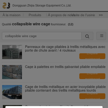
Dongguan Zhijia Storage Equipment Co.,Ltd.
À la maison
Produits
À propos de nous
Visite de l'usine
>>
collapsible wire cage
Qualité
fournisseur.
(12)
Panneaux de cage pliables à treillis métalliques avec
porte de chute avant / 4 rouleaux
Enquête
maintenant
Cage à palettes en treillis galvanisé pliable empilable
Enquête
maintenant
Cage de treillis métallique en acier inoxydable pliable
pliable contenant des treillis métalliques lourds
Enquête
maintenant
Cages galvanisées en fil métallique mobile,