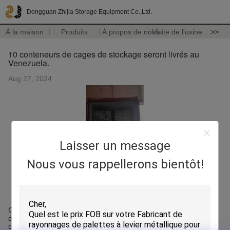
Dongguan Zhijia Storage Equipment Co.,Ltd.
À la maison
Produits
À propos de nous
Visite de l'usine
>>
10 conteneurs de cages de stockage seront livrés au
Venezuela.
Aug 27, 2024
Laisser un message
Nous vous rappellerons bientôt!
Grâce à la confiance des clients, 3 000 cages de stockage ont
été achetées l'an dernier, et 3 350 autres ont été commandées
cette année