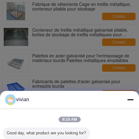
Fabrique de vêtements Cage en treillis métallique,
conteneur pliable pour stockage
Contact
Conteneur de treillis métallique galvanisé pliable,
boîtes de stockage de treillis métalliques pour
entrepôt
Contact
Palettes en acier galvanisé pour l'entreposage de
matériaux lourds Palettes métalliques empilables
Contact
Fabricants de palettes d'acier galvanisé pour
entrepôts lourds
Contact
vivian
Palette d'acier pour entrepôt de grande capacité,
empilable, taille standard euro
8:10 AM
Contact
Métal d' entrepôt Euro-palette, Palettes d' acier
Good day, what product are you looking for?
empilées Systèmes de racks de stockage en acier