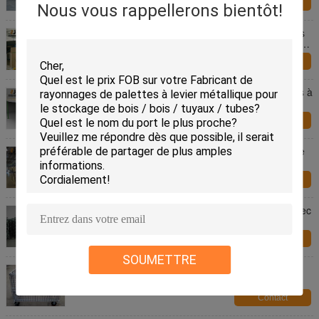
Contact
Nous vous rappellerons bientôt!
Planchers de mezzanine galvanisés pour entrepôts
500 kg/m2 à 1500 kg/m2 destinés à la manutention
des matériaux
Contact
Planchers mézanins industriels durables / étagères à
rivets sans boulons 5 ans de garantie
Contact
Fabrique revêtue de poudre d' époxy, planchers de
mezzanine, racks de mezzanine en acier Q235
Contact
Panneaux de cage pliables à treillis métalliques avec
porte de chute avant / 4 rouleaux
Contact
SOUMETTRE
Container en fil d' acier pliable, contenant en fil d'
acier industriel
Contact