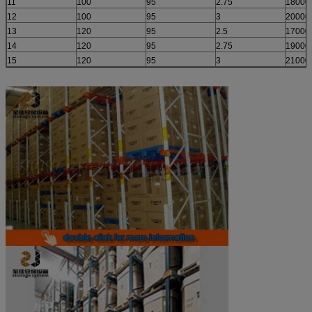
11
100
95
2.75
18000
12
100
95
3
20000
13
120
95
2.5
17000
14
120
95
2.75
19000
15
120
95
3
21000