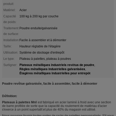
produit:
Matériel:
Acier
Capacité
100 kg à 200 kg par couche
de poids:
Traitement
Poudre enduite/galvanisée
de surface:
Installation:
Facile à assembler et à démonter
Taille:
Hauteur réglable de l'étagère
Utilisation:
Système de stockage d'entrepôt
Le type:
Plateau à palettes, plateau à poutres
Plateaux métalliques industriels revêtus de poudre
Surligner:
,
Règles métalliques industrielles galvanisées
,
Étagères métalliques industrielles pour entrepôt
Poudre revêtue galvanisée, facile à assembler, facile à démonter
Définition:
Plateaux à palettes Mn
Il est fabriqué en acier laminé à froid avec une section
de barre profilée de sorte que la capacité du roulement de matériau d'acier
s'exerce à un point superlatif.et plus de 40% du magasin est utilisé.
Nous pouvons fournir toutes sortes de racks de palettes personnalisés. S'il vous