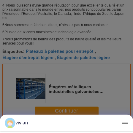
4. Nous jouissons d'une grande réputation pour une excellente qualité et un
prix raisonnable dans le monde entier, nos produits sont populaires parmi
l'Amérique, l'Europe, l'Australie, le Canada, l'Inde, l'Afrique du Sud, le Japon,
etc.
5Nous sommes un fabricant direct, n'hésitez pas à nous contacter.
6Plus de deux cents machines de technologie avancée.
7Nous promettons de fournir des produits de haute qualité et les meilleurs
services pour vous!
Plateaux à palettes pour entrepôt
Étiquettes:
,
Étagère d'entrepôt légère
Étagère de palettes légère
,
Étagères métalliques
industrielles galvanisées
revêtues de poudre pour le
stockage en entrepôt
Continuer
vivian
Récipient de rangement léger
Plus