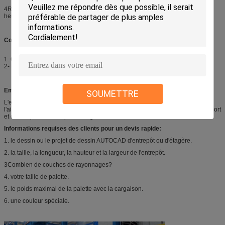
4Résistance à la corrosion (acide hydroélectrique) GB1771-91 plus de 500
heures.
Configuration de couleur précise et exigences en matière de matériaux:
1. Colonne: couleur RAL5010Bleu;matériau Q235,Wisco.
2- Faisceau: couleur RAL2004 orange; matériau Q235, Wisco.
Emballage et expédition
SOUMETTRE
L'emballage standard pour l'exportation est bon pour la mer, l'emballage à
l'aide d'une pellicule à bulles d'air en plastique, économise les frais de transport
et est sûr pour le transport à longue distance.
Informations requises des clients pour un devis rapide:
1. le dessin ou le projet de dessin AUTOCAD d'entrepôt ou d'étagère.
2. la taille, la longueur, la hauteur et la largeur de l'entrepôt.
3Combien de couches de rayonnages?
4. votre taille de palette.
5. le poids maximal de la palette avec la cargaison.
6. une couleur spéciale.