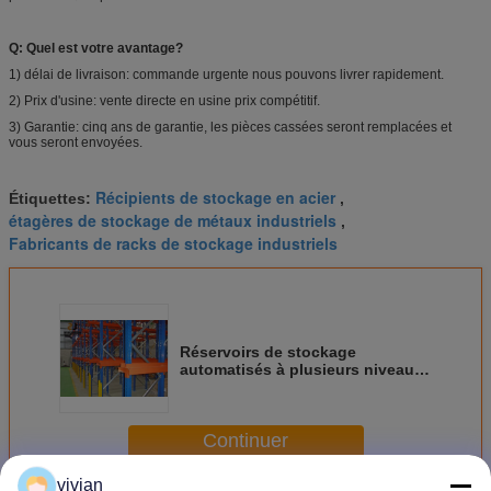
Q: Quel est votre avantage?
1) délai de livraison: commande urgente nous pouvons livrer rapidement.
2) Prix d'usine: vente directe en usine prix compétitif.
3) Garantie: cinq ans de garantie, les pièces cassées seront remplacées et
vous seront envoyées.
Récipients de stockage en acier
Étiquettes:
,
étagères de stockage de métaux industriels
,
Fabricants de racks de stockage industriels
Réservoirs de stockage
automatisés à plusieurs niveaux
réglables pour la protection
contre la corrosion
Continuer
vivian