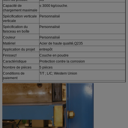
Capacité de
≤ 3000 kg/couche.
chargement maximale
Spécification verticale
Personnalisé
verticale
Spécification du
Personnalisé
faisceau en boîte
Couleur
Personnalisé
Matériel
Acier de haute qualité,Q235
Application du projet
entrepôt
Finissez!
Couche en poudre
Caractéristique
Protection contre la corrosion
Nombre de pièces
5 pièces
Conditions de
T/T ; L/C; Western Union
paiement
Délai de livraison
Envoyé dans les 20 jours suivant le paiement
Détails de l'emballage
Emballés en mousse
Certification
SGS
Résistance à la
AS4084:2012
corrosion
Produits d'origine et de
Le soutien
fabrication
Caractéristique
1. nécessite un bâtiment de plusieurs étages Plateforme combinée étagère
point le plus bas ≥4M, peut utiliser pleinement l'espace, doublant la zone du