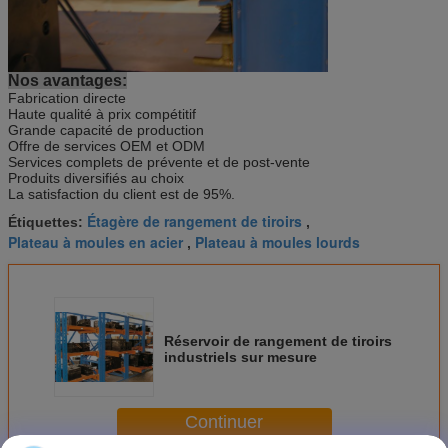
Trésor.
2Structure simple, faible coût, espace ouvert sur le bas, capacité de charge,
intégrité et sécurité.
3- Design esthétique, structure et généreux. - Installation combinée,
enlèvement facile, selon le sol, conception flexible.
Nos avantages:
4- les chariots de marchandises des étages supérieur et inférieur, ou encore
Fabrication directe
des plateformes de levage, des moyens de transport de marchandises et
Haute qualité à prix compétitif
autres.
Grande capacité de production
Offre de services OEM et ODM
Services complets de prévente et de post-vente
Produits diversifiés au choix
La satisfaction du client est de 95%.
Étagère de rangement de tiroirs
Étiquettes:
,
Plateau à moules en acier
Plateau à moules lourds
,
Réservoir de rangement de tiroirs
industriels sur mesure
Continuer