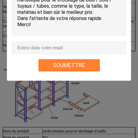
Spécification du
50 × 30 × 0,8 mm d'acier de type P
faisceau:
Capacité de
Moyenne de 1000 à 3000 kg/couche (port de carreaux)
roulement:
Caractéristique:
Facile d'extraction avec plaque de tirage et
Nous acceptons l'OEM.
SOUMETTRE
Nom du produit
porte-moules pour le stockage d'outils
Nom du produit.
MJ