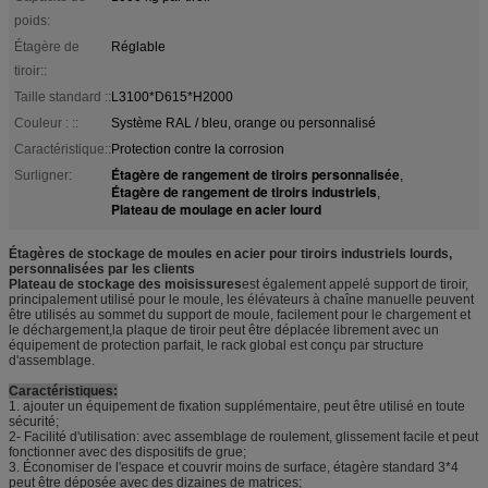
poids:
Étagère de
Réglable
tiroir::
Taille standard ::
L3100*D615*H2000
Couleur : ::
Système RAL / bleu, orange ou personnalisé
Caractéristique::
Protection contre la corrosion
Étagère de rangement de tiroirs personnalisée
Surligner:
,
Étagère de rangement de tiroirs industriels
,
Plateau de moulage en acier lourd
Étagères de stockage de moules en acier pour tiroirs industriels lourds,
personnalisées par les clients
Plateau de stockage des moisissures
est également appelé support de tiroir,
principalement utilisé pour le moule, les élévateurs à chaîne manuelle peuvent
être utilisés au sommet du support de moule, facilement pour le chargement et
le déchargement,la plaque de tiroir peut être déplacée librement avec un
équipement de protection parfait, le rack global est conçu par structure
d'assemblage.
Caractéristiques:
1. ajouter un équipement de fixation supplémentaire, peut être utilisé en toute
sécurité;
2- Facilité d'utilisation: avec assemblage de roulement, glissement facile et peut
fonctionner avec des dispositifs de grue;
3. Économiser de l'espace et couvrir moins de surface, étagère standard 3*4
peut être déposée avec des dizaines de matrices;