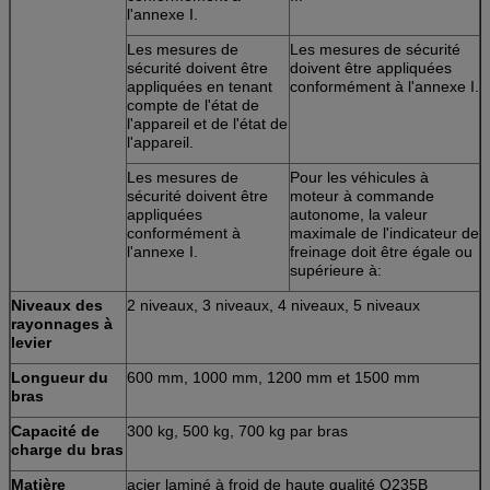
l'annexe I.
Les mesures de
Les mesures de sécurité
sécurité doivent être
doivent être appliquées
appliquées en tenant
conformément à l'annexe I.
compte de l'état de
l'appareil et de l'état de
l'appareil.
Les mesures de
Pour les véhicules à
sécurité doivent être
moteur à commande
appliquées
autonome, la valeur
conformément à
maximale de l'indicateur de
l'annexe I.
freinage doit être égale ou
supérieure à:
Niveaux des
2 niveaux, 3 niveaux, 4 niveaux, 5 niveaux
rayonnages à
levier
Longueur du
600 mm, 1000 mm, 1200 mm et 1500 mm
bras
Capacité de
300 kg, 500 kg, 700 kg par bras
charge du bras
Matière
acier laminé à froid de haute qualité Q235B