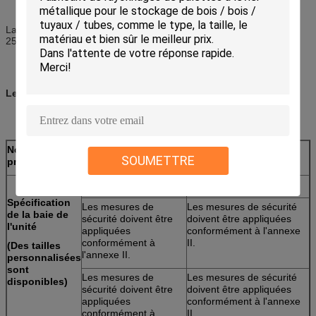
La longueur des bras de nos rayonnages à levier varie de 600 à
2500 mm
Les spécifications:
Nom du
Système d'étagère à levier
SOUMETTRE
produit
À une face
À double face
Spécification
Les mesures de
Les mesures de sécurité
de la baie de
sécurité doivent être
doivent être appliquées
l'unité
appliquées
conformément à l'annexe
conformément à
II.
(Des tailles
l'annexe II.
personnalisées
sont
Les mesures de
Les mesures de sécurité
disponibles)
sécurité doivent être
doivent être appliquées
appliquées
conformément à l'annexe
conformément à
II.