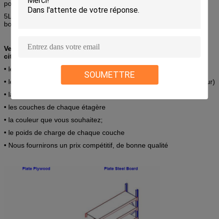
poudre statique;
5Le cadre vertical comprend 2 montants, plusieurs appuis et
boulons.
Veuillez nous fournir les informations ci-dessous pour une
citation sur les étagères de palettes lourdes:
• le dessin CAO de l'entrepôt (le cas échéant);
SOUMETTRE
• les dimensions et le poids de la palette (longueur, largeur, hauteur)
• la taille de l'entrepôt (longueur, largeur, hauteur libre)
• les couches de chaque étagère
• la couleur que vous souhaitez;
• le poids de charge de chaque couche
• Nous fournirons un prix compétitif, de bonne qualité