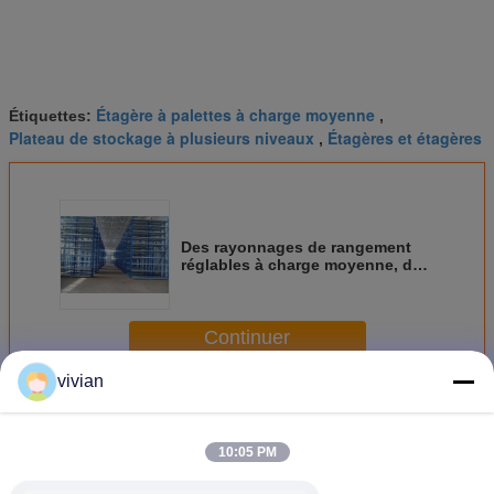
Étagère à palettes à charge moyenne
Étiquettes:
,
Plateau de stockage à plusieurs niveaux
Étagères et étagères
,
Des rayonnages de rangement
réglables à charge moyenne, des
rayonnages industriels en acier
Continuer
vivian
Plateau de stockage à charge moyenne
Plus
10:05 PM