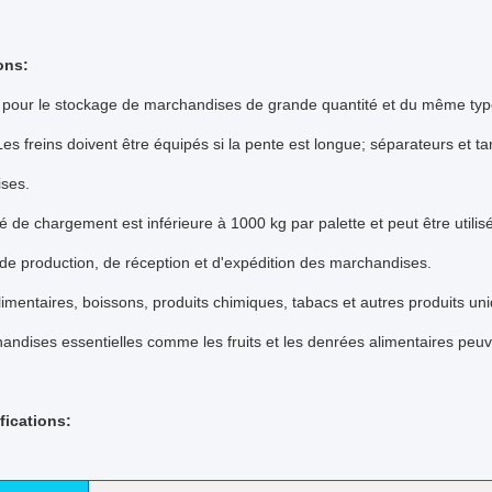
ons:
t pour le stockage de marchandises de grande quantité et du même type
es freins doivent être équipés si la pente est longue; séparateurs et
ses.
é de chargement est inférieure à 1000 kg par palette et peut être ut
 de production, de réception et d'expédition des marchandises.
limentaires, boissons, produits chimiques, tabacs et autres produits un
ndises essentielles comme les fruits et les denrées alimentaires peu
fications: