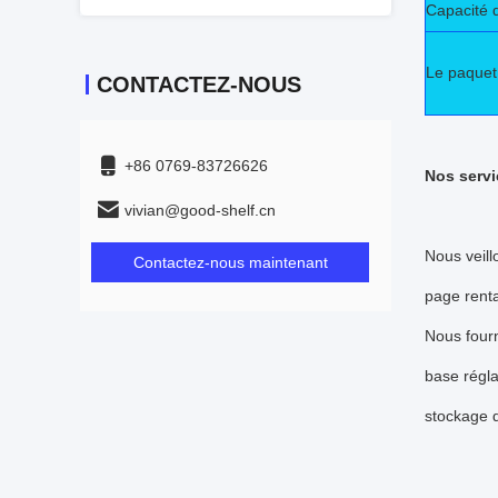
Capacité 
Le paquet
CONTACTEZ-NOUS
+86 0769-83726626
Nos servi
vivian@good-shelf.cn
Nous veill
Contactez-nous maintenant
page renta
Nous fourn
base régla
stockage d