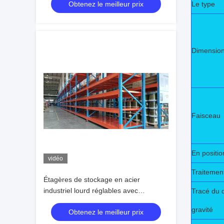
Obtenez le meilleur prix
Le type
Dimensio
Faisceau
En positio
vidéo
Traitemen
Étagères de stockage en acier
industriel lourd réglables avec
Tracé du d
protection contre la corrosion
gravité
Obtenez le meilleur prix