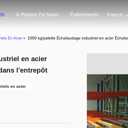
ts
À Propos De Nous
Événements
French
iels En Acier
>
1000 kg/palette Échafaudage industriel en acier Échafau
striel en acier
dans l'entrepôt
iels en acier