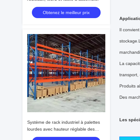
Obtenez le meilleur prix
Applicati
Il convien
stockage.L
marchandi
La capacit
transport,
Produits a
Des marcha
Les spéci
Système de rack industriel à palettes
lourdes avec hauteur réglable des
étagères