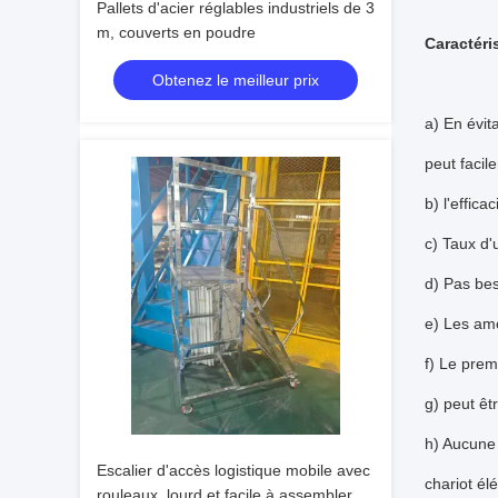
Pallets d'acier réglables industriels de 3
m, couverts en poudre
Caractéri
Obtenez le meilleur prix
a) En évit
peut facil
b) l'effic
c) Taux d'
d) Pas bes
e) Les amo
f) Le prem
g) peut êt
h) Aucune 
Escalier d'accès logistique mobile avec
chariot él
rouleaux, lourd et facile à assembler