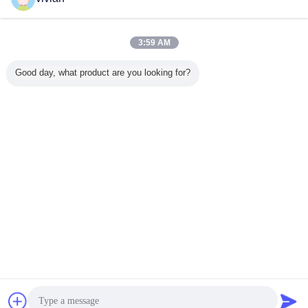
Contact
Plateaux de palettes commerciaux montés ou
soudés
3:59 AM
Contact
Good day, what product are you looking for?
5 / 6
Changez la langue
French
Accueil
|
À propos de nous
|
Nous contacter
|
Plan du site
|
Politique de
confidentialité
Vue de bureau
Copyright © 2017 - 2026 Dongguan Zhijia Storage Equipment Co.,Ltd..
All rights reserved.
Bavarder
Demande de