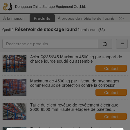
Dongguan Zhijia Storage Equipment Co.,Ltd.
À la maison
Produits
À propos de nous
Visite de l'usine
>>
Réservoir de stockage lourd
Qualité
fournisseur.
(58)
Acier Q235/245 Maximum 4500 kg par support de
charge lourde soudé ou assemblé
Contact
Maximum de 4500 kg par niveau de rayonnages
commerciaux de protection contre la corrosion
Contact
Taille du client revêtue de revêtement électrique
2000-6500 mm Hauteur étagère de palettes
étagères de gravité
Contact
Étagères de stockage de charge lourde revêtues