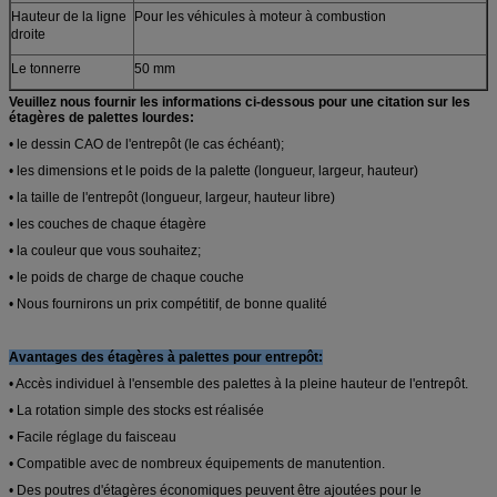
Hauteur de la ligne
Pour les véhicules à moteur à combustion
droite
Le tonnerre
50 mm
Veuillez nous fournir les informations ci-dessous pour une citation sur les
Longueur
1000 à 3300 mm
étagères de palettes lourdes:
Matériel
Acier Q235b
• le dessin CAO de l'entrepôt (le cas échéant);
• les dimensions et le poids de la palette (longueur, largeur, hauteur)
Capacité de
200 à 800 kg
chargement de
• la taille de l'entrepôt (longueur, largeur, hauteur libre)
chaque niveau
• les couches de chaque étagère
Surface
revêtement en poudre
• la couleur que vous souhaitez;
Certificat
La valeur de l'échantillon doit être déterminée
• le poids de charge de chaque couche
conformément à la norme ISO 9001 ou ISO 14001.
• Nous fournirons un prix compétitif, de bonne qualité
Avantages des étagères à palettes pour entrepôt:
• Accès individuel à l'ensemble des palettes à la pleine hauteur de l'entrepôt.
• La rotation simple des stocks est réalisée
• Facile réglage du faisceau
• Compatible avec de nombreux équipements de manutention.
• Des poutres d'étagères économiques peuvent être ajoutées pour le