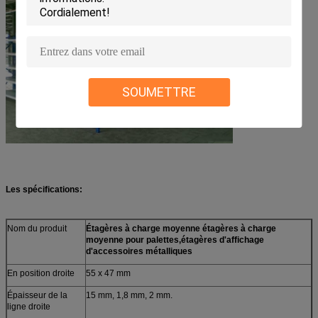
d
SOUMETTRE
Les spécifications:
Nom du produit
Étagères à charge moyenne étagères à charge
moyenne pour palettes,étagères d'affichage
d'accessoires métalliques
En position droite
55 x 47 mm
Épaisseur de la
15 mm, 1,8 mm, 2 mm.
ligne droite