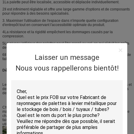
1La palette peut être localisée, accessible et déplacée individuellement.
2Il est infiniment réglable et offre une large gamme d'options et de composants
pour répondre à des besoins spécialisés.
3. Maximiser l'utilisation de l'espace dans n'importe quelle configuration
d'entrepôt tout en conservant l'accessibilité optimale du produit.
4La résistance et la rigidité empêchent les dommages causés par la
compression.
5Le niveau inférieur des palettes peut être rangé au sol, ce qui réduit les coûts
de construction.
6Il offre une capacité de stockage élevée, est facile à installer et à régler et a de
Laisser un message
faibles coûts d'équipement et d'investissement.
Nous vous rappellerons bientôt!
Définition:
Les rayonnages de stockage à charge moyenne, structurés avec des palettes et
des poutres, sont les plus utilisés dans l'industrie de l'entreposage.conteneurs
de stockage en acier, palettes en acier et boîtes de rangement.
Chaque niveau peut être réglable à 75 mm par emplacement et la charge
maximale est de 25000 kg avec une longueur maximale de 12 mètres; chaque
charge de niveau est de 200 kg à 6000 kg, selon la longueur du
faisceau.Palettes en matériaux différents de différentes tailles, peuvent être
utilisés sur des étagères de palettes empilables pratiques.