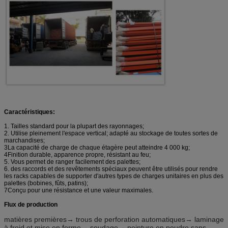
Caractéristiques:
1. Tailles standard pour la plupart des rayonnages;
2. Utilise pleinement l'espace vertical; adapté au stockage de toutes sortes de
marchandises;
3La capacité de charge de chaque étagère peut atteindre 4 000 kg;
4Finition durable, apparence propre, résistant au feu;
5. Vous permet de ranger facilement des palettes;
6. des raccords et des revêtements spéciaux peuvent être utilisés pour rendre
les racks capables de supporter d'autres types de charges unitaires en plus des
palettes (bobines, fûts, patins);
7Conçu pour une résistance et une valeur maximales.
Flux de production
matières premières→ trous de perforation automatiques→ laminage
à froid et mise en forme→ soudage→ peinture en poudre sans