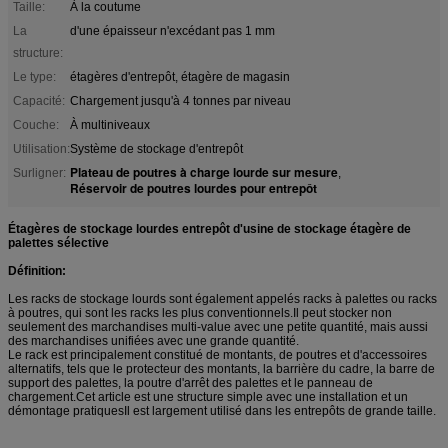
Taille:
À la coutume
La
d'une épaisseur n'excédant pas 1 mm
structure:
Le type:
étagères d'entrepôt, étagère de magasin
Capacité:
Chargement jusqu'à 4 tonnes par niveau
Couche:
À multiniveaux
Utilisation:
Système de stockage d'entrepôt
Plateau de poutres à charge lourde sur mesure
Surligner:
,
Réservoir de poutres lourdes pour entrepôt
Étagères de stockage lourdes entrepôt d'usine de stockage étagère de
palettes sélective
Définition:
Les racks de stockage lourds sont également appelés racks à palettes ou racks
à poutres, qui sont les racks les plus conventionnels.Il peut stocker non
seulement des marchandises multi-value avec une petite quantité, mais aussi
des marchandises unifiées avec une grande quantité.
Le rack est principalement constitué de montants, de poutres et d'accessoires
alternatifs, tels que le protecteur des montants, la barrière du cadre, la barre de
support des palettes, la poutre d'arrêt des palettes et le panneau de
chargement.Cet article est une structure simple avec une installation et un
démontage pratiquesIl est largement utilisé dans les entrepôts de grande taille.