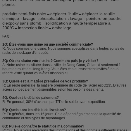
plomb.
produits semi-finis noirs→déplacer l'huile→déplacer la rouille
chimique→lavage→phosphatation→lavage→peinture en poudre
d'expoxy sans plomb→solidification à haute température à
200°C→inspection finale→emballage
FAQ:
1Q: Êtes-vous une usine ou une société commerciale?
R: Nous sommes une usine. Nous sommes spécialisés dans toutes sortes de
racks de stockage d'entrepôt.
2Q: Où est située votre usine? Comment puis-je y visiter?
A: Notre usine est située dans la ville de Dong Guan, Chian, à seulement 1
heure de route de Hong Kong. Vous êtes chaleureusement invités à nous
rendre visite quand vous êtes disponible!
3Q: Quelle est la matière première de vos produits?
R: En règle générale, la matière première du code de l'acier est Q235.D'autres
aciers sont également disponibles selon les besoins des clients.
4Q: Quel est le délai de paiement?
R: En général, 30% d'avance par T/T et le solde avant expédition.
5Q: Quels sont les délais de livraison?
R: En général, dans les 15 jours. Cela dépend également de la quantité de
commande et des types de rayonnages.
6Q: Puis-je connaître le statut de ma commande?
R: Oui. Nous vous enverrons des informations et des photos à différents stades