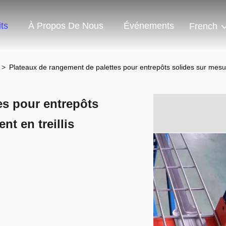
ts
À Propos De Nous
Événements
French
d
>
Plateaux de rangement de palettes pour entrepôts solides sur mesur
es pour entrepôts
t en treillis