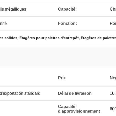
lis métalliques
Capacité:
Cha
nité
Fonction:
Pou
,
,
es solides
Étagères pour palettes d'entrepôt
Étagères de palette
Prix
Né
'exportation standard
Délai de livraison
10 
Capacité
600
d'approvisionnement