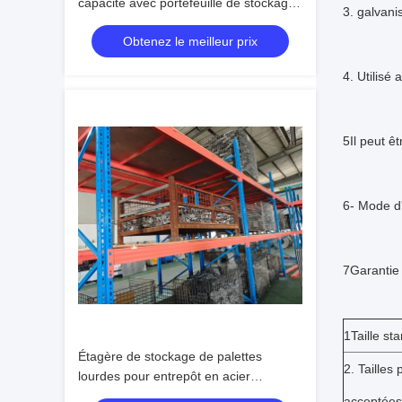
capacité avec portefeuille de stockage
3. galvani
de grande capacité
Obtenez le meilleur prix
4. Utilisé
5Il peut ê
6- Mode d'
7Garantie 
1Taille st
Étagère de stockage de palettes
2. Tailles
lourdes pour entrepôt en acier
personnalisé
acceptées