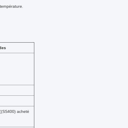
a température.
des
 ((SS400) acheté