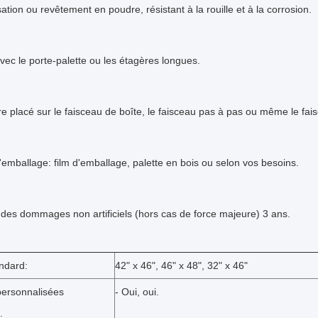
sation ou revêtement en poudre, résistant à la rouille et à la corrosion.
 avec le porte-palette ou les étagères longues.
tre placé sur le faisceau de boîte, le faisceau pas à pas ou même le fai
emballage: film d'emballage, palette en bois ou selon vos besoins.
des dommages non artificiels (hors cas de force majeure) 3 ans.
andard:
42" x 46", 46" x 48", 32" x 46"
 personnalisées
- Oui, oui.
: