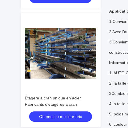
Applicati
1 Convient
2 Avec l'a
3 Convient
constructi
Informati
1, AUTO CA
2, la taill
3Combien 
Étagère à cran unique en acier
4La taille 
Fabricants d'étagères à cran
5, poids m
Obtenez le meilleur prix
6, couleur