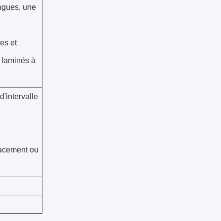
ongues, une
es et
r laminés à
'intervalle
lacement ou