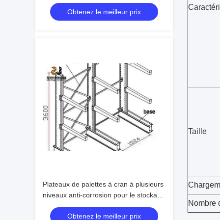
Caractér
Obtenez le meilleur prix
Taille
Plateaux de palettes à cran à plusieurs
Chargem
niveaux anti-corrosion pour le stockage
Nombre d
des tuyaux
Obtenez le meilleur prix