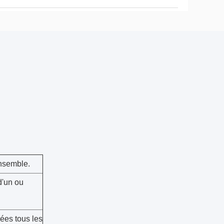
ensemble.
d'un ou
rées tous les