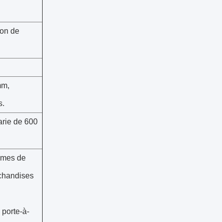
ion de
mm,
s.
arie de 600
èmes de
rchandises
 porte-à-