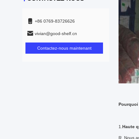
+86 0769-83726626
vivian@good-shelf.cn
Contactez-nous maintenant
Pourquoi
1.
Haute qu
R. Nous av