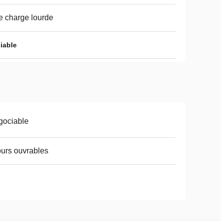
 charge lourde
iable
gociable
ours ouvrables