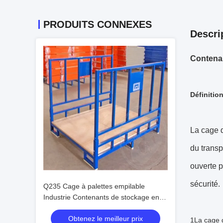
PRODUITS CONNEXES
Descri
Contenan
Définition
La cage d
du transp
ouverte p
sécurité.
Q235 Cage à palettes empilable
Industrie Contenants de stockage en
maille métallique
Obtenez le meilleur prix
1La cage d