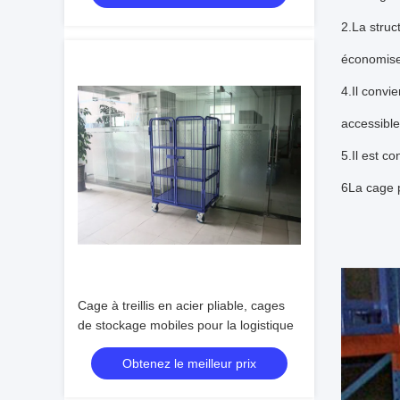
2.La struc
économiser
4.Il convi
accessibles
5.Il est c
6La cage p
Cage à treillis en acier pliable, cages
de stockage mobiles pour la logistique
Obtenez le meilleur prix