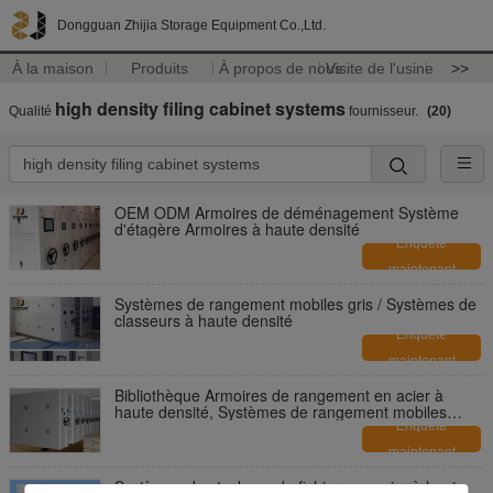
Dongguan Zhijia Storage Equipment Co.,Ltd.
À la maison
Produits
À propos de nous
Visite de l'usine
>>
high density filing cabinet systems
Qualité
fournisseur.
(20)
OEM ODM Armoires de déménagement Système
d'étagère Armoires à haute densité
Enquête
maintenant
Systèmes de rangement mobiles gris / Systèmes de
classeurs à haute densité
Enquête
maintenant
Bibliothèque Armoires de rangement en acier à
haute densité, Systèmes de rangement mobiles
OEM
Enquête
maintenant
Systèmes de stockage de fichiers en acier à haute