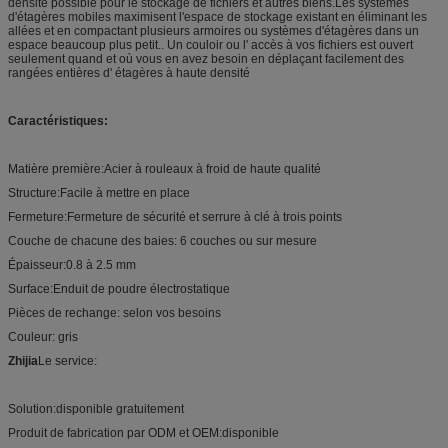
densité possible pour le stockage de fichiers et autres biens.Les systèmes
d'étagères mobiles maximisent l'espace de stockage existant en éliminant les
allées et en compactant plusieurs armoires ou systèmes d'étagères dans un
espace beaucoup plus petit.. Un couloir ou l' accès à vos fichiers est ouvert
seulement quand et où vous en avez besoin en déplaçant facilement des
rangées entières d' étagères à haute densité
Caractéristiques
:
Matière première:Acier à rouleaux à froid de haute qualité
Structure:Facile à mettre en place
Fermeture:Fermeture de sécurité et serrure à clé à trois points
Couche de chacune des baies: 6 couches ou sur mesure
Épaisseur:0.8 à 2.5 mm
Surface:Enduit de poudre électrostatique
Pièces de rechange: selon vos besoins
Couleur: gris
Zhijia
Le service:
Solution:disponible gratuitement
Produit de fabrication par ODM et OEM:disponible