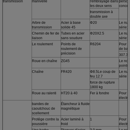
transmission
manivelle
l'embrayage dans
perso
les deux sens
conce
transmission à
double axe
Arbre de
Acier à base
Φ20
Le num
transmission
solide 45
série:
Chemin de fer de
Tubes en acier
Φ20X2.5
Le num
liaison
sans soudure
série:
Le roulement
Points de
R6204
Pour le
roulement de
de bas
précision
307.3 
Roue en chaîne
ZG45
Le nom
points 
Chaîne
FR420
Φ8.5Le coup de
Le num
feu 12.7
série
force de rupture
1800 kg
Roue au ralenti
HT20 à 40
Fer à fondre
Pour l
électr
bandes de
Étancheur à fluide
caoutchouc de
magnétique
scellement
Protège contre la
Acier laminé à
1
Pour l
poussière
froid
électr
Une barbe
Plaques d'acier
3.0 mm
Le nom