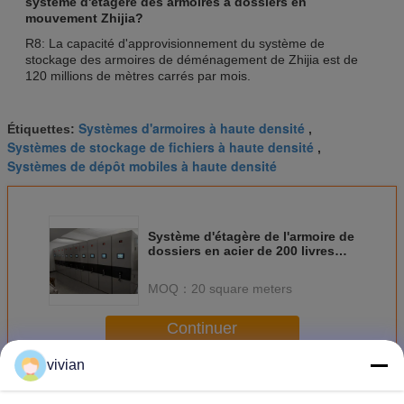
système d'étagère des armoires à dossiers en
mouvement Zhijia?
R8: La capacité d'approvisionnement du système de
stockage des armoires de déménagement de Zhijia est de
120 millions de mètres carrés par mois.
Systèmes d'armoires à haute densité
Étiquettes:
,
Systèmes de stockage de fichiers à haute densité
,
Systèmes de dépôt mobiles à haute densité
Système d'étagère de l'armoire de
dossiers en acier de 200 livres
avec protection contre la
corrosion
MOQ：
20 square meters
Continuer
vivian
Système d'étagère pour les armoires en mouvement
Plus