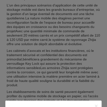
L'un des principaux scénarios d'application de cette unité de
stockage mobile est dans les grands bureaux d'entreprise, où
la gestion d'un large éventail de documents est une tâche
quotidienne.La nature mobile des étagères permet une
reconfiguration facile de l'espace de bureau pour accueillir
des équipes en croissance ou des besoins changeants du
projetAvec une quantité minimale de commande de
seulement 20 mètres carrés et un prix compétitif allant de 110
à 120 USD par mètre carré,le système de rayonnage Zhijia
offre une solution de dépôt abordable et évolutive.
Les cabinets d'avocats et les institutions financières, où le
traitement sécurisé et confidentiel des documents est
primordial,bénéficiera grandement du mécanisme de
verrouillage Key Lock qui assure la protection des
informations sensiblesLes armoires Zhijia sont protégées
contre la corrosion, ce qui garantit leur longévité même avec
une utilisation intensive.la matière première en acier laminé à
froid de haute qualité souligne la durabilité et la fiabilité du
produit.
Les établissements de soins de santé peuvent également
profiter du système mobile de stockage en papier, où l'accès
rapide aux dossiers des patients et à la documentation
médicale est essentiel.La facilité de déplacement permet au