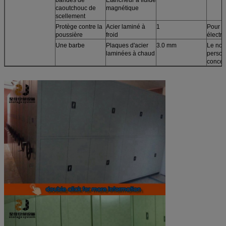
caoutchouc de
magnétique
scellement
Protège contre la
Acier laminé à
1
Pour l
poussière
froid
électr
Une barbe
Plaques d'acier
3.0 mm
Le nom
laminées à chaud
perso
conce