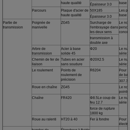
haute qualité
base
Épaisseur 3.0
Parcours
Plaque d'acier de
50X185
Les pr
haute qualité
base
Épaisseur 3.0
Partie de
Poignée de
ZG45
Surcharge de
Le nom
transmission
manivelle
l'embrayage dans
perso
les deux sens
conce
transmission à
double axe
Arbre de
Acier à base
Φ20
Le num
transmission
solide 45
série:
Chemin de fer de
Tubes en acier
Φ20X2.5
Le num
liaison
sans soudure
série:
Le roulement
Points de
R6204
Pour le
roulement de
de bas
précision
307.3 
Roue en chaîne
ZG45
Le nom
points 
Chaîne
FR420
Φ8.5Le coup de
Le num
feu 12.7
série
force de rupture
1800 kg
Roue au ralenti
HT20 à 40
Fer à fondre
Pour l
électr
bandes de
Étancheur à fluide