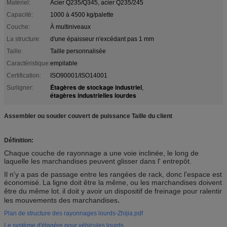
Matériel:
Acier Q235/Q345, acier Q235/245
Capacité:
1000 à 4500 kg/palette
Couche:
À multiniveaux
La structure:
d'une épaisseur n'excédant pas 1 mm
Taille:
Taille personnalisée
Caractéristique:
empilable
Certification:
ISO90001/ISO14001
Étagères de stockage industriel
Surligner:
,
étagères industrielles lourdes
Assembler ou souder couvert de puissance Taille du client
Définition:
Chaque couche de rayonnage a une voie inclinée, le long de
laquelle les marchandises peuvent glisser dans l' entrepôt.
Il n'y a pas de passage entre les rangées de rack, donc l'espace est
économisé.
La ligne doit être la même, ou les marchandises doivent
être du même lot.
il doit y avoir un dispositif de freinage pour ralentir
.
les mouvements des marchandises
Plan de structure des rayonnages lourds-Zhijia.pdf
Le système d'étagère pour véhicules lourds