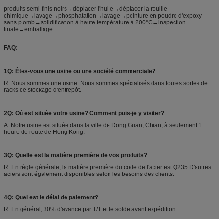
produits semi-finis noirs→déplacer l'huile→déplacer la rouille
chimique→lavage→phosphatation→lavage→peinture en poudre d'expoxy
sans plomb→solidification à haute température à 200°C→inspection
finale→emballage
FAQ:
1Q: Êtes-vous une usine ou une société commerciale?
R: Nous sommes une usine. Nous sommes spécialisés dans toutes sortes de
racks de stockage d'entrepôt.
2Q: Où est située votre usine? Comment puis-je y visiter?
A: Notre usine est située dans la ville de Dong Guan, Chian, à seulement 1
heure de route de Hong Kong.
3Q: Quelle est la matière première de vos produits?
R: En règle générale, la matière première du code de l'acier est Q235.D'autres
aciers sont également disponibles selon les besoins des clients.
4Q: Quel est le délai de paiement?
R: En général, 30% d'avance par T/T et le solde avant expédition.