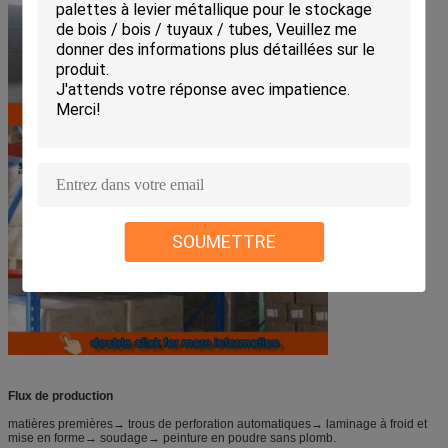
SOUMETTRE
Flux de production
matières premières→ trous de perforation automatiques→ laminage à froid et
mise en forme→ soudage→ peinture en poudre sans plomb.