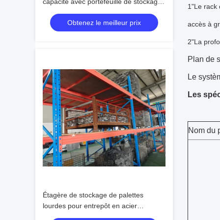
capacité avec portefeuille de stockage
1"Le rack 
de grande capacité
Obtenez le meilleur prix
accès à gr
2"La profo
Plan de s
Le systèm
Les spéc
Nom du p
Étagère de stockage de palettes
lourdes pour entrepôt en acier
personnalisé