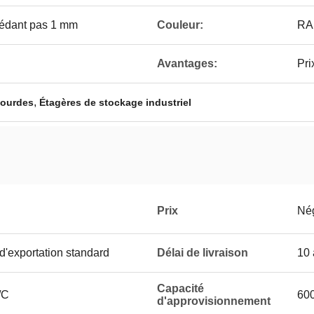
cédant pas 1 mm
Couleur:
RA
Avantages:
Pri
,
 lourdes
Étagères de stockage industriel
Prix
Né
'exportation standard
Délai de livraison
10 
Capacité
/C
600
d'approvisionnement