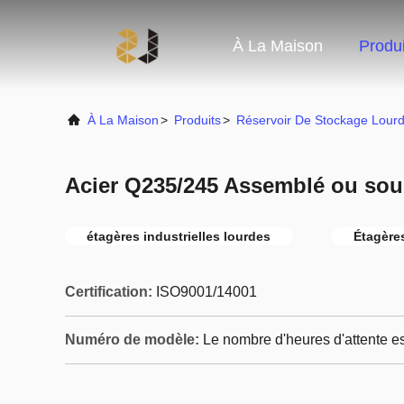
À La Maison
Produi
À La Maison
>
Produits
>
Réservoir De Stockage Lour
Acier Q235/245 Assemblé ou soudé
étagères industrielles lourdes
Étagères
Certification:
ISO9001/14001
Numéro de modèle:
Le nombre d'heures d'attente est