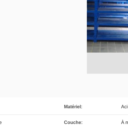
Matériel:
Aci
e
Couche:
À m