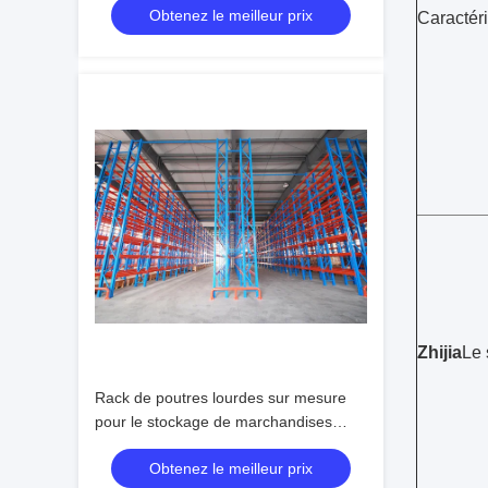
Obtenez le meilleur prix
Caractér
Zhijia
Le 
Rack de poutres lourdes sur mesure
pour le stockage de marchandises
dans les entrepôts
Obtenez le meilleur prix