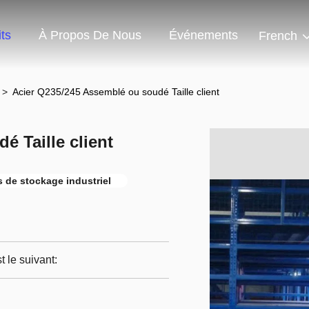
ts
À Propos De Nous
Événements
French
d
>
Acier Q235/245 Assemblé ou soudé Taille client
 Taille client
 de stockage industriel
 le suivant: