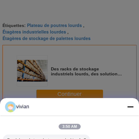
Plateau de poutres lourds
Étiquettes:
,
Étagères industrielles lourdes
,
Étagères de stockage de palettes lourdes
Des racks de stockage
industriels lourds, des solutions
d' entrepôt à faisceau de
distorsion
Continuer
vivian
Réservoir de stockage lourd
Plus
3:50 AM