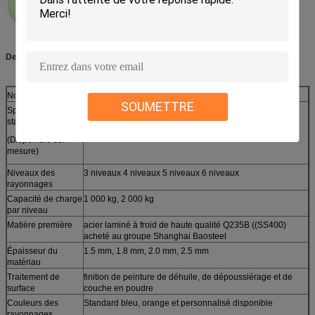
Des détails rapides:
Nom du produit
Étagères de stockage de palettes lourdes
SOUMETTRE
Spécification
standard
L2000*D600*H2000 mm
(Disponible sur
mesure)
Niveaux des
3 niveaux 4 niveaux 5 niveaux 6 niveaux
rayonnages
Capacité de charge
1 000 kg, 2 000 kg
par niveau
Matière première
acier laminé à froid de haute qualité Q235B ((SS400)
acheté au groupe Shanghai Baosteel
Épaisseur du
1.5 mm, 1.8 mm, 2.0 mm, 2.5 mm
matériau
Traitement de
finition de peinture de déhuile, de dépoussiérage et de
surface
couche en poudre
Couleurs des
Standard bleu, orange et personnalisé disponible
rayonnages